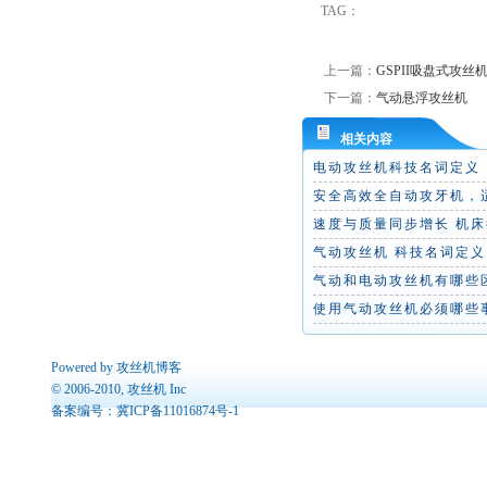
TAG：
上一篇：
GSPII吸盘式攻丝机
下一篇：
气动悬浮攻丝机
相关内容
电动攻丝机科技名词定义
安全高效全自动攻牙机，
速度与质量同步增长 机
气动攻丝机 科技名词定义
气动和电动攻丝机有哪些
使用气动攻丝机必须哪些
Powered by
攻丝机博客
© 2006-2010,
攻丝机
Inc
备案编号：
冀ICP备11016874号-1