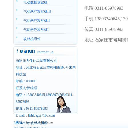
电动数控攻丝机Ⅰ
电话:0311-85978993
气动悬浮攻丝机III
手机:13803340645,139
气动悬浮攻丝机II
传真:0311-85978993
气动悬浮攻丝机I
攻丝机附件
地址:石家庄市裕翔街
石家庄力仕达工贸有限公司
地址：河北省石家庄市裕翔街165号未来
科技城
邮编：050000
联系人:郭经理
电话：13803340645,13933074768,0311-
85978993
传真：0311-85978993
E-mail：lishidags@163.com
网址：
www.lishidags.com
Powered by
攻丝机博客